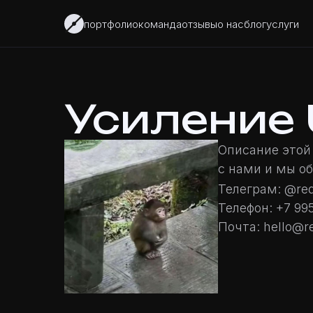
портфолио
команда
отзывы
о нас
блог
услуги
Усиление 
Описание этой 
с нами и мы о
Телеграм:
@re
Телефон:
+7 99
Почта:
hello@r