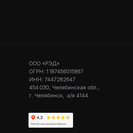
Есть вопросы?
Свяжитесь с нами!
Связаться ->
ООО «РЭД»
ОГРН: 1 187456015867
ИНН: 7447282647
454 030, Челябинская обл.,
г. Челябинск, а/я 4144