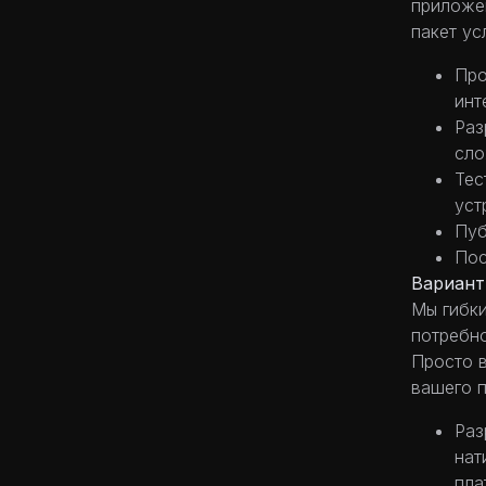
приложен
пакет ус
Про
инт
Раз
сло
Тес
уст
Пуб
Пос
Вариант
Мы гибки
потребно
Просто 
вашего п
Раз
нат
пла