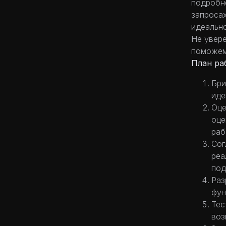
подробне
запросах
идеальн
Не увере
поможем
План ра
Бри
иде
Оце
оце
раб
Сог
реа
под
Раз
фун
Тес
воз