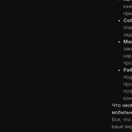
каж
при
Со
пла
зад
Ма
зак
нар
про
Раб
под
про
пот
кон
Что нео
мобильн
Все, что
ваше вид