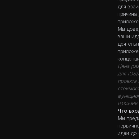
для взаи
причина 
приложе
Мы дове
ваши иде
деятельн
приложен
концепци
Цена ра
для iOS/
проекта
стоимос
функцион
наличии 
Что вхо
Мы предл
первично
идеи до 