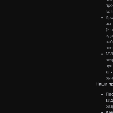
про
воз
Кро
исп
(Fl
еди
раб
эко
MVP
раз
при
для
рын
Наши пр
Пр
вид
раз
Ка