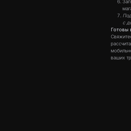
Зап
маг
Под
с д
Готовы 
Свяжитес
рассчита
мобильно
ваших т